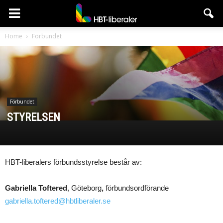
HBT-
Home
Förbundet
liberaler
Förbundet
STYRELSEN
HBT-liberalers förbundsstyrelse består av:
Gabriella Toftered
, Göteborg
,
förbundsordförande
gabriella.toftered@hbtliberaler.se