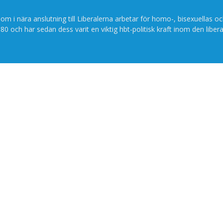
som i nära anslutning till Liberalerna arbetar för homo-, bisexuellas oc
80 och har sedan dess varit en viktig hbt-politisk kraft inom den libera