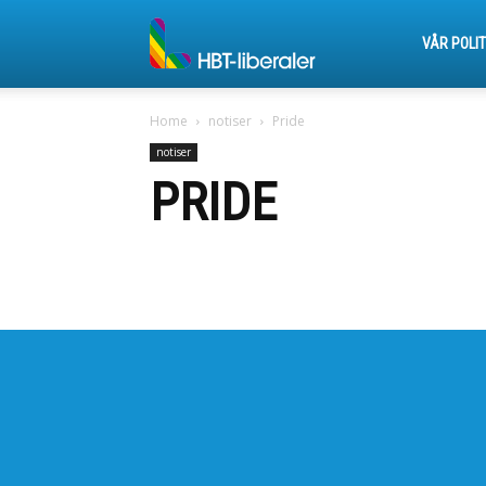
HBT-
VÅR POLIT
Home
notiser
Pride
liberaler
notiser
PRIDE