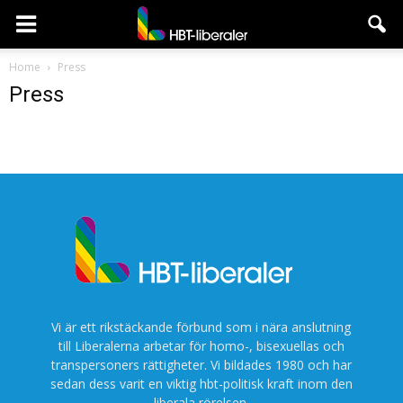
HBT-
Home
Press
Press
liberaler
Vi är ett rikstäckande förbund som i nära anslutning
till Liberalerna arbetar för homo-, bisexuellas och
transpersoners rättigheter. Vi bildades 1980 och har
sedan dess varit en viktig hbt-politisk kraft inom den
liberala rörelsen.