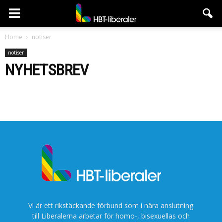
HBT-
Home
notiser
notiser
liberaler
NYHETSBREV
Vi är ett rikstäckande förbund som i nära anslutning
till Liberalerna arbetar för homo-, bisexuellas och