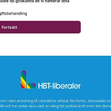
som i nära anslutning till Liberalerna arbetar för homo-, bisexuellas oc
80 och har sedan dess varit en viktig hbt-politisk kraft inom den libera