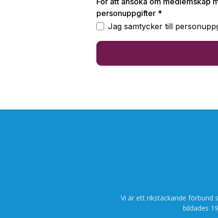
Vi är ett rikstäckande förbund 
bildades 19