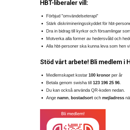
HBT-liberaler vill:
Förbjud ”omvändelseterapi”
Stärk diskrimineringsskyddet för hbt-person
Dra in bidrag till kyrkor och församlingar s
Motverka alla former av hedersvåld och he
Alla hbt-personer ska kunna leva som hen vi
Stöd vårt arbete! Bli medlem i H
Medlemskapet kostar
100 kronor
per år
Betala genom swisha till
123 196 25 96
.
Du kan också använda QR-koden nedan.
Ange
namn
,
bostadsort
och
mejladress
nä