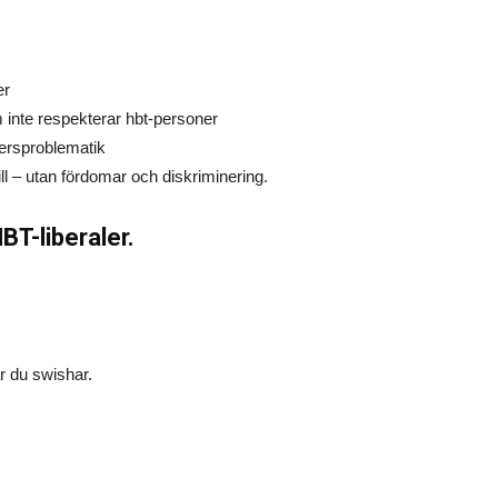
er
om inte respekterar hbt-personer
dersproblematik
ll – utan fördomar och diskriminering.
BT-liberaler.
r du swishar.