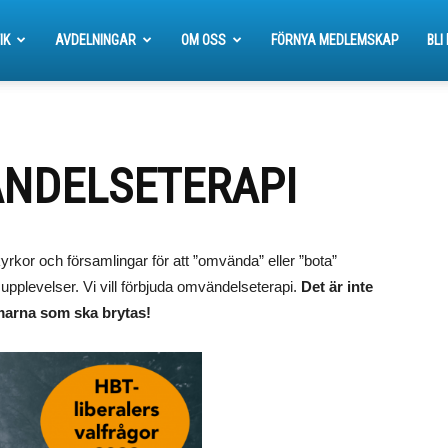
IK
AVDELNINGAR
OM OSS
FÖRNYA MEDLEMSKAP
BLI
NDELSETERAPI
rkor och församlingar för att ”omvända” eller ”bota”
pplevelser. Vi vill förbjuda omvändelseterapi.
Det är inte
marna som ska brytas!