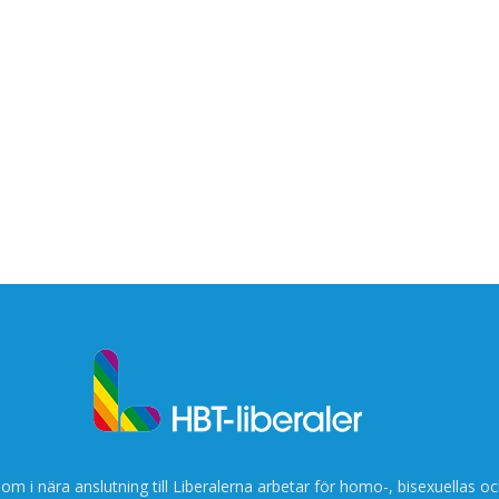
som i nära anslutning till Liberalerna arbetar för homo-, bisexuellas oc