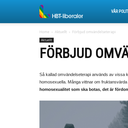
HBT-
VÅR POLIT
Home
Aktuellt
Förbjud omvändelseterapi
liberaler
Aktuellt
FÖRBJUD OMVÄ
Så kallad omvändelseterapi används av vissa ky
homosexuella. Många vittnar om fruktansvärda u
homosexualitet som ska botas, det är fördo