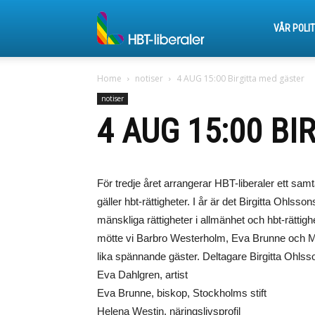
HBT-
VÅR POLIT
Home
notiser
4 AUG 15:00 Birgitta med gäster
liberaler
notiser
4 AUG 15:00 B
För tredje året arrangerar HBT-liberaler ett sam
gäller hbt-rättigheter. I år är det Birgitta Ohlsso
mänskliga rättigheter i allmänhet och hbt-rättig
mötte vi Barbro Westerholm, Eva Brunne och Mon
lika spännande gäster. Deltagare Birgitta Ohlss
Eva Dahlgren, artist
Eva Brunne, biskop, Stockholms stift
Helena Westin, näringslivsprofil